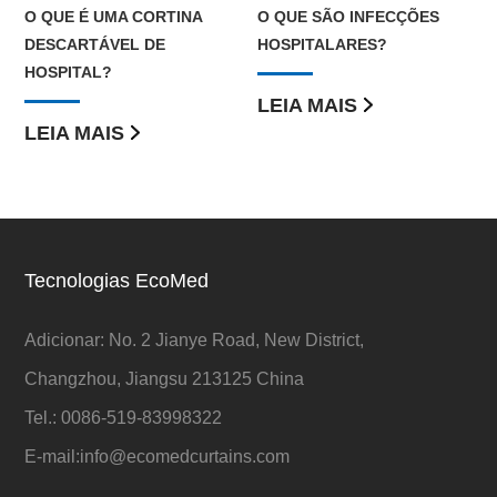
O QUE É UMA CORTINA
O QUE SÃO INFECÇÕES
DESCARTÁVEL DE
HOSPITALARES?
HOSPITAL?
LEIA MAIS
LEIA MAIS
Tecnologias EcoMed
Adicionar: No. 2 Jianye Road, New District,
Changzhou, Jiangsu 213125 China
Tel.: 0086-519-83998322
E-mail:
info@ecomedcurtains.com